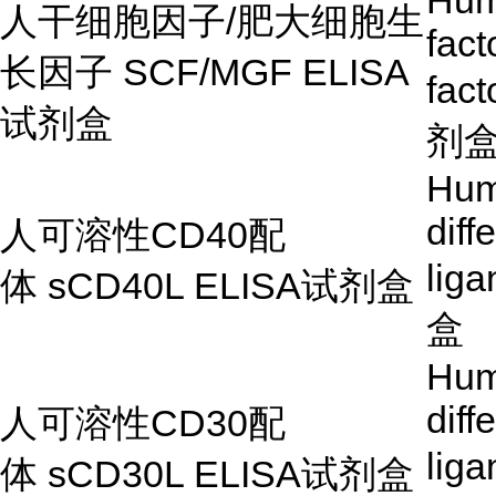
Hum
人干细胞因子
/
肥大细胞生
fact
长因子
SCF/MGF ELISA
fac
试剂盒
剂
Hum
diff
人可溶性
CD40
配
lig
体
sCD40L ELISA
试剂盒
盒
Hum
diff
人可溶性
CD30
配
lig
体
sCD30L ELISA试剂盒