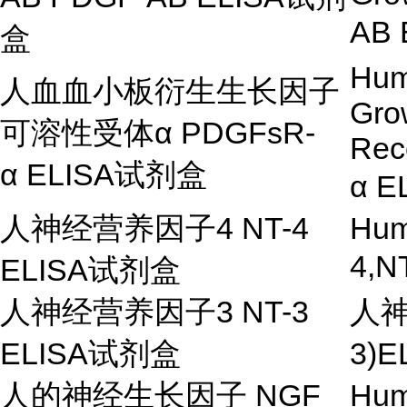
AB 
盒
Hum
人血血小板衍生生长因子
Gro
可溶性受体
α
PDGFsR-
Rec
α
ELISA
试剂盒
α
E
人神经营养因子
4 NT-4
Hum
4,N
ELISA
试剂盒
人神经营养因子
3 NT-3
人
ELISA试剂盒
3)E
人的神经生长因子
NGF
Hum