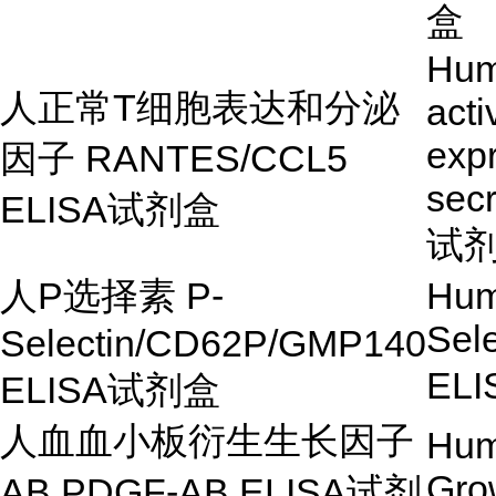
盒
Hum
人正常
T
细胞表达和分泌
acti
exp
因子
RANTES/CCL5
sec
ELISA
试剂盒
试
人
P
选择素
P-
Hum
Sel
Selectin/CD62P/GMP140
ELI
ELISA
试剂盒
人血血小板衍生生长因子
Hum
Gro
AB PDGF-AB ELISA
试剂