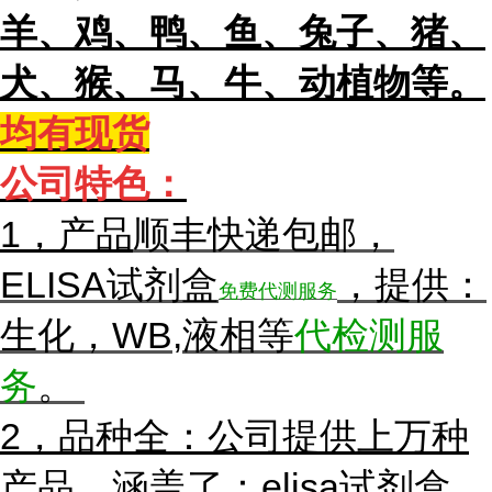
羊、鸡、鸭、鱼、兔子、猪、
犬、猴、马、牛、动植物等。
均有现货
公
司特色：
1，产
品
顺丰快递包邮，
ELISA试剂盒
，提供：
免费代测服务
生化，WB,液相等
代检测服
务
。
2，品种全：公司提供上万种
产品，涵盖了：elisa试剂盒，