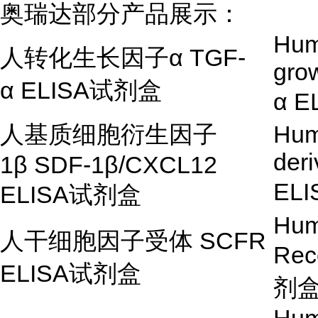
奥瑞达部分产品展示：
Hum
人转化生长因子
α
TGF-
grow
α
ELISA
试剂盒
α
E
人基质细胞衍生因子
Hum
deri
1
β
SDF-1
β
/CXCL12
EL
ELISA
试剂盒
Hum
人干细胞因子受体
SCFR
Rec
ELISA
试剂盒
剂