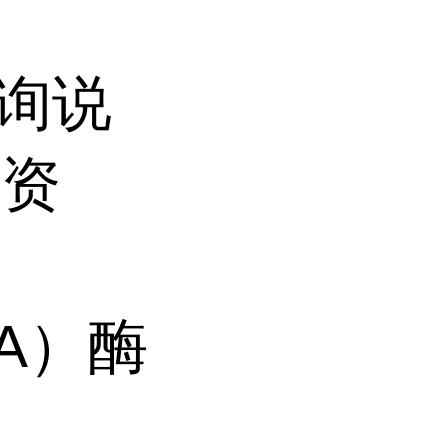
咨询说
品资
A）酶