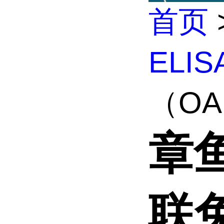
首页
ELI
（OA
章
联