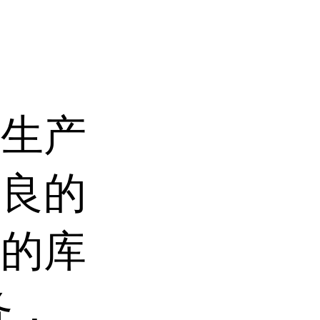
业生产
优良的
足的库
务，