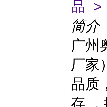
品 >
简介
广州
厂家
品质
存 