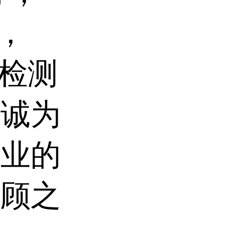
化，
等检测
竭诚为
专业的
后顾之