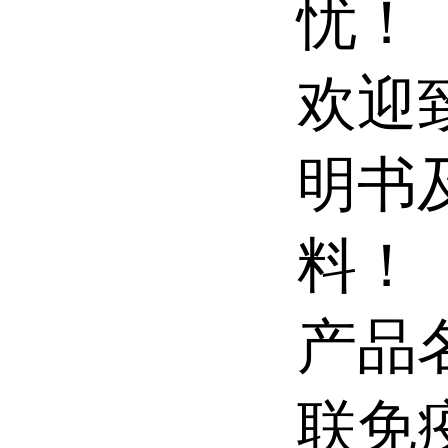
忧！
欢迎
明书
料！
产品
联免