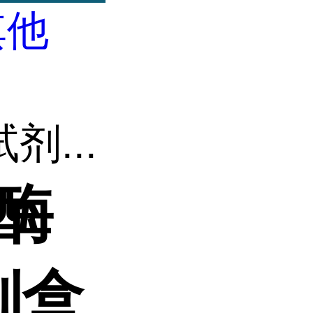
其他
...
酶
剂盒