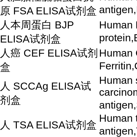
antigen
原
FSA ELISA
试剂盒
人本周蛋白
BJP
Human 
protein
ELISA
试剂盒
人癌
CEF ELISA
试剂
Human 
Ferriti
盒
Human 
人
SCCAg ELISA
试
carcino
剂盒
antige
Human t
人
TSA ELISA
试剂盒
antigen