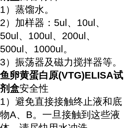
1）蒸馏水。
2）加样器：5ul、10ul、
50ul、100ul、200ul、
500ul、1000ul。
3）振荡器及磁力搅拌器等。
鱼卵黄蛋白原(VTG)ELISA试
剂盒
安全性
1）避免直接接触终止液和底
物A、B。一旦接触到这些液
体，请尽快用水冲洗。