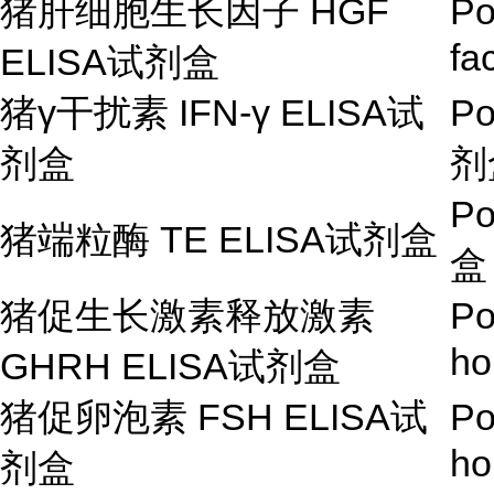
猪肝细胞生长因子
HGF
Po
fa
ELISA
试剂盒
猪
γ
干扰素
IFN-
γ
ELISA
试
Po
剂盒
剂
Po
猪端粒酶
TE ELISA
试剂盒
盒
猪促生长激素释放激素
Po
ho
GHRH ELISA
试剂盒
猪促卵泡素
FSH ELISA
试
Po
ho
剂盒