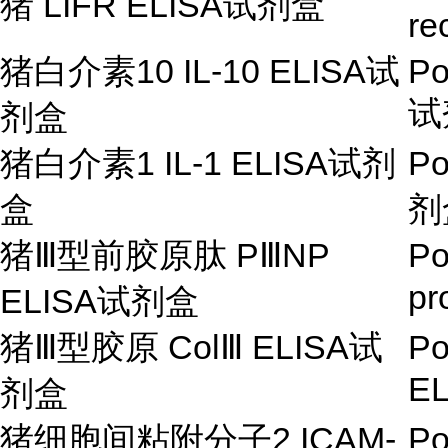
猪
LIFR ELISA
试剂盒
re
猪白介素
10 IL-10 ELISA
试
Po
试
剂盒
猪白介素
1 IL-1 ELISA
试剂
Po
盒
剂
猪
Ⅲ
型前胶原肽 PⅢNP
Po
pr
ELISA试剂盒
猪
Ⅲ
型胶原
Col
Ⅲ
ELISA
试
Po
EL
剂盒
猪细胞间粘附分子
2 ICAM-
Po