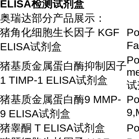
ELISA检测试剂盒
奥瑞达部分产品展示：
猪角化细胞生长因子
KGF
Po
Fa
ELISA试剂盒
Po
猪基质金属蛋白酶抑制因子
me
1 TIMP-1 ELISA
试剂盒
试
猪基质金属蛋白酶
9 MMP-
Po
9,
9 ELISA
试剂盒
猪睾酮
T ELISA
试剂盒
Po