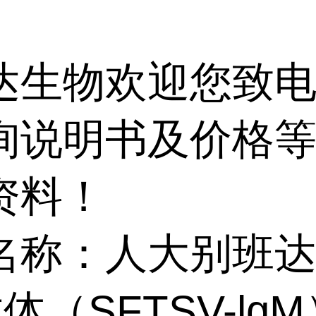
达生物欢迎您致电 
询说明书及价格
资料！
名称：人大别班
抗体（SFTSV-lg