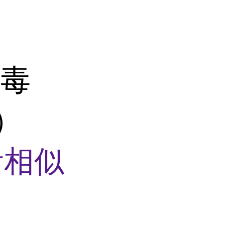
病毒
M）
看相似