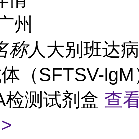
广州
名称
人大别班达
抗体（SFTSV-lg
SA检测试剂盒
查
>