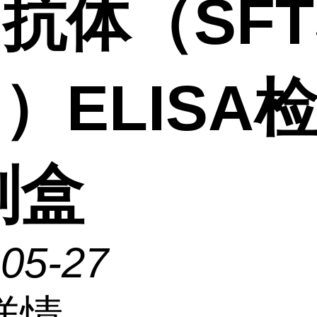
M抗体（SFT
M）ELISA
剂盒
-05-27
详情