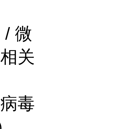
/ 微
等相关
达病毒
M）