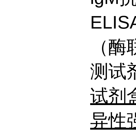
ELI
（酶
测试
试剂
异性