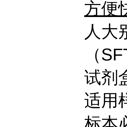
方便
人大
（SF
试剂
适用
标本