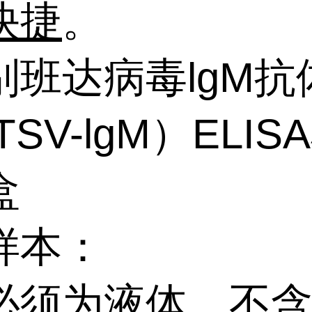
快捷
。
别班达病毒lgM抗
TSV-lgM）ELIS
盒
样本：
必须为液体，不