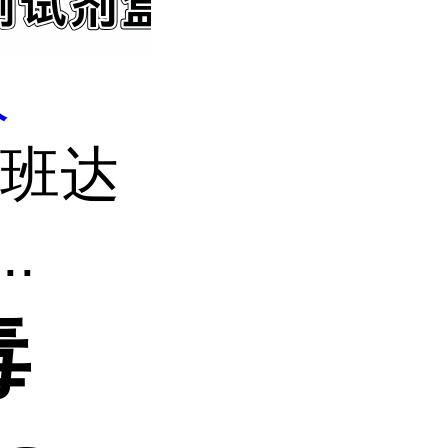
人
别班达
.
毒