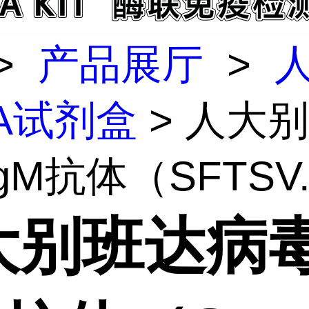
>
产品展厅
>
SA试剂盒
> 人大
gM抗体（SFTSV..
大别班达病