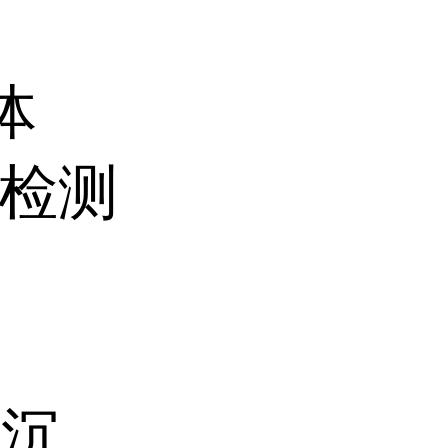
体
A检测
含沉