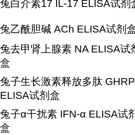
兔白介素
17 IL-17 ELISA
试剂
兔乙酰胆碱
ACh ELISA
试剂
兔去甲肾上腺素
NA ELISA
试
盒
兔子生长激素释放多肽
GHRP
ELISA
试剂盒
兔子
α
干扰素
IFN-
α
ELISA试
盒