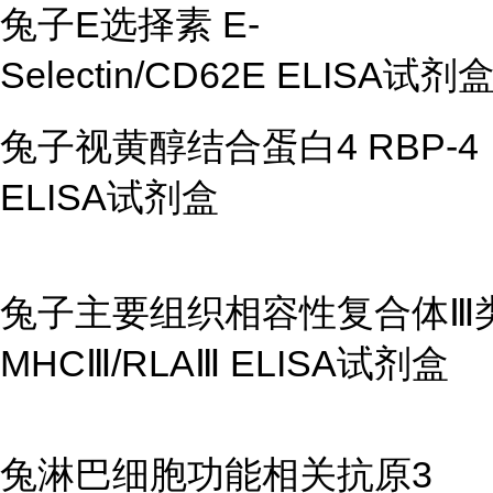
兔子
E
选择素
E-
Selectin/CD62E ELISA
试剂
兔子视黄醇结合蛋白
4 RBP-4
ELISA
试剂盒
兔子主要组织相容性复合体
Ⅲ
MHC
Ⅲ
/RLA
Ⅲ
ELISA试剂盒
兔淋巴细胞功能相关抗原
3