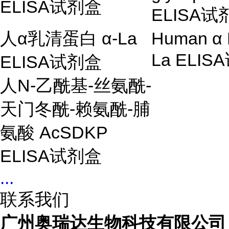
ELISA
试剂盒
ELISA试
人
α
乳清蛋白
α
-La
Human
α
La ELI
ELISA
试剂盒
人
N-
乙酰基
-
丝氨酰
-
天门冬酰
-
赖氨酰
-
脯
氨酸
AcSDKP
ELISA
试剂盒
...
联系我们
广州奥瑞达生物科技有限公司