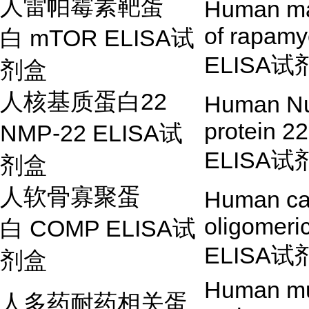
人雷帕霉素靶蛋
Human ma
of rapam
白
mTOR ELISA
试
ELISA
试
剂盒
人核基质蛋白
22
Human Nu
protein 2
NMP-22 ELISA
试
ELISA
试
剂盒
人软骨寡聚蛋
Human car
oligomeri
白
COMP ELISA
试
ELISA
试
剂盒
Human mu
人多药耐药相关蛋