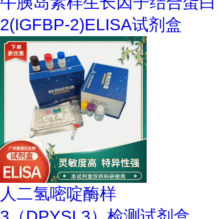
牛胰岛素样生长因子结合蛋白
2(IGFBP-2)ELISA试剂盒
人二氢嘧啶酶样
3（DPYSL3）检测试剂盒