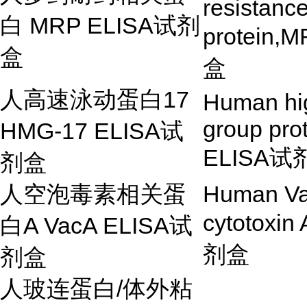
resistanc
白
MRP ELISA
试剂
protein,
盒
盒
人高速泳动蛋白
17
Human hig
group pro
HMG-17 ELISA
试
ELISA
试
剂盒
人空泡毒素相关蛋
Human Va
cytotoxin
白
A VacA ELISA
试
剂盒
剂盒
人玻连蛋白
/
体外粘