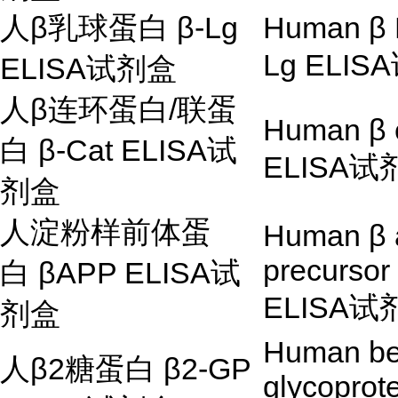
人
β
乳球蛋白
β
-Lg
Human
β
Lg ELISA
ELISA
试剂盒
人
β
连环蛋白
/
联蛋
Human
β
白
β
-Cat ELISA
试
ELISA
试
剂盒
人淀粉样前体蛋
Human
β
precursor 
白
βAPP ELISA试
ELISA
试
剂盒
Human be
人
β
2
糖蛋白
β
2-GP
glycoprote