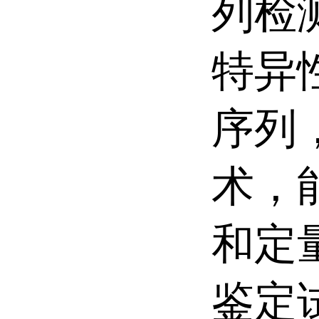
列检
特异
序列
术，
和定
鉴定