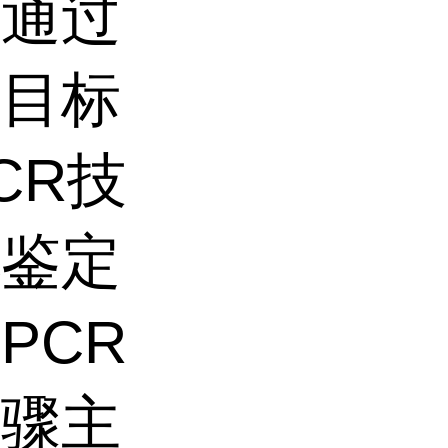
们通过
别目标
CR技
地鉴定
PCR
步骤主