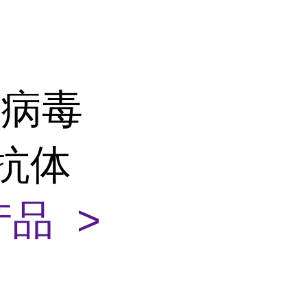
泻病毒
A抗体
品 >