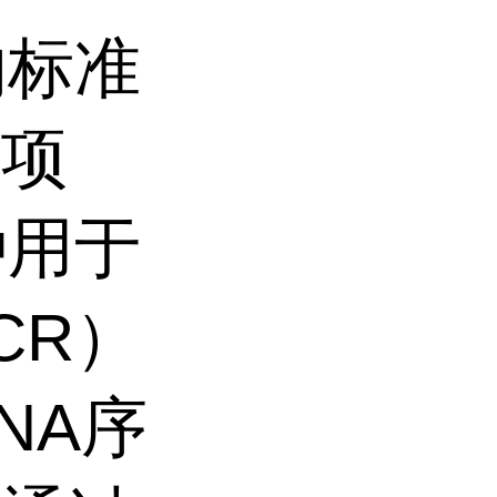
的标准
事项
种用于
CR）
NA序