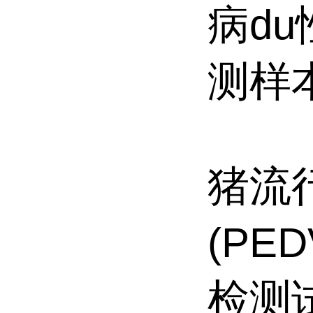
病du性
测样
猪流
(PE
检测