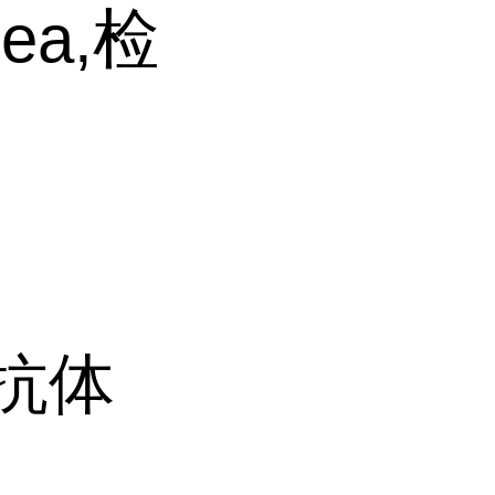
hea,检
A抗体