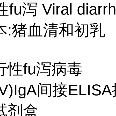
fu泻 Viral diarr
本:猪血清和初乳
行性fu泻病毒
DV)IgA间接ELIS
试剂盒