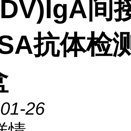
EDV)IgA间
ISA抗体检
盒
-01-26
详情