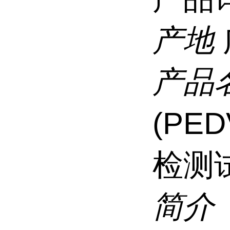
产地
产品
(PE
检测
简介