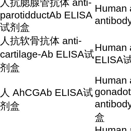
人抗腮腺管抗体
anti-
Human a
parotidductAb ELISA
antibod
试剂盒
人抗软骨抗体
anti-
Human a
cartilage-Ab ELISA
试
ELISA
剂盒
Human a
gonadot
人
AhCGAb ELISA
试
antibo
剂盒
盒
Human a