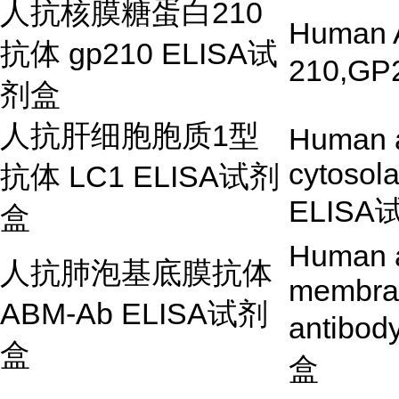
人抗核膜糖蛋白
210
Human A
抗体
gp210 ELISA
试
210,GP
剂盒
人抗肝细胞胞质
1
型
Human an
cytosol
抗体
LC1 ELISA
试剂
ELISA
盒
Human a
人抗肺泡基底膜抗体
membra
ABM-Ab ELISA
试剂
antibod
盒
盒