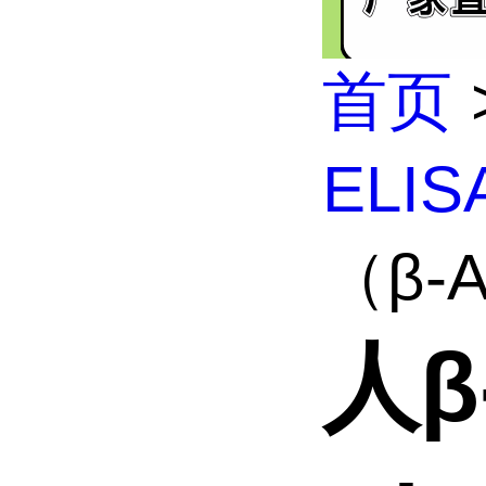
首页
ELI
（β-A
人β