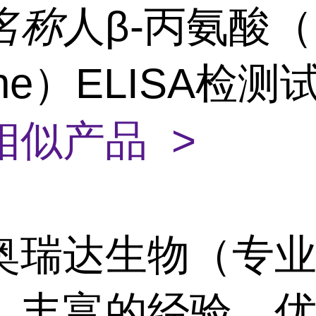
名称
人β-丙氨酸（
nine）ELISA检
相似产品 >
奥瑞达生物（专
）丰富的经验、