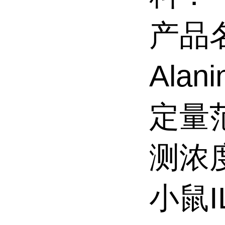
产品
Ala
定量
测浓
小鼠I