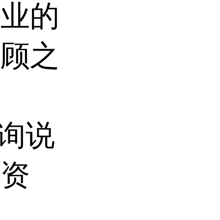
专业的
后顾之
咨询说
品资