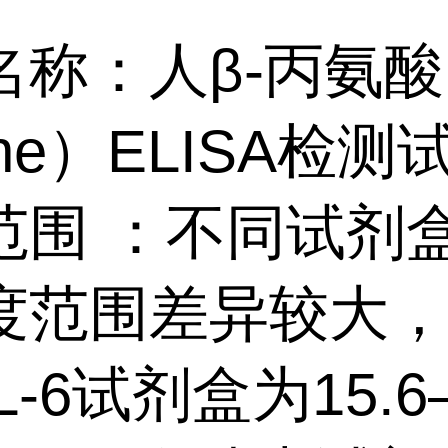
名称：人β-丙氨酸
nine）ELISA检
范围 ：不同试剂
度范围差异较大
L-6试剂盒为15.6–