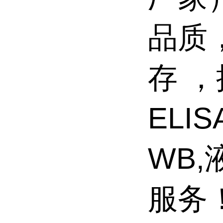
品质
存 
ELI
WB
服务