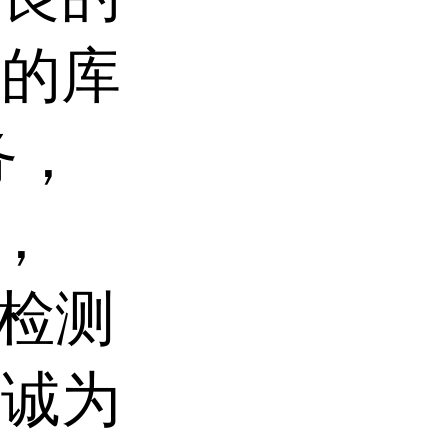
足的库
务，
化，
等检测
竭诚为