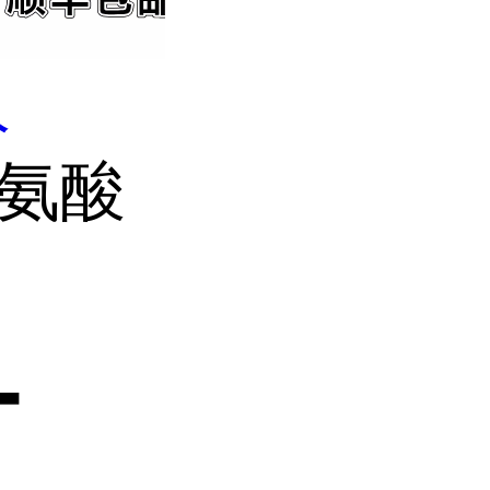
人
丙氨酸
-