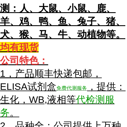
测：人、大鼠、小鼠、鹿、
羊、鸡、鸭、鱼、兔子、猪、
犬、猴、马、牛、动植物等。
均有现货
公
司特色：
1，产
品
顺丰快递包邮，
ELISA试剂盒
，提供：
免费代测服务
生化，WB,液相等
代检测服
务
。
2，品种全：公司提供上万种