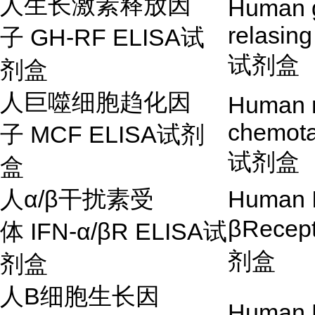
人生长激素释放因
Human 
relasin
子
GH-RF ELISA
试
试剂盒
剂盒
人巨噬细胞趋化因
Human 
chemota
子
MCF ELISA
试剂
试剂盒
盒
人
α
/
β
干扰素受
Human I
β
Recept
体
IFN-
α
/
β
R ELISA
试
剂盒
剂盒
人
B
细胞生长因
Human B