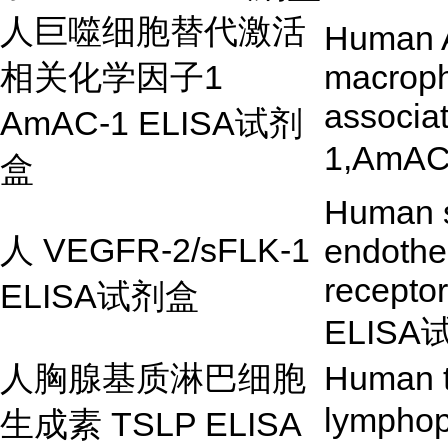
人巨噬细胞替代激活
Human A
相关化学因子
1
macroph
associa
AmAC-1 ELISA
试剂
1,AmAC
盒
Human s
人
VEGFR-2/sFLK-1
endothel
recepto
ELISA
试剂盒
ELISA
人胸腺基质淋巴细胞
Human t
lymphop
生成素
TSLP ELISA