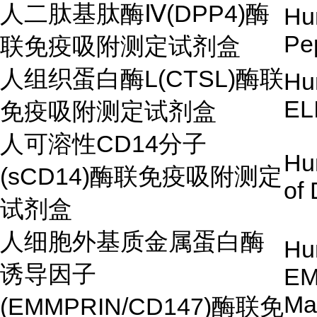
人二肽基肽酶Ⅳ(DPP4)酶
Hu
Pe
联免疫吸附测定试剂盒
人组织蛋白酶L(CTSL)酶联
Hu
EL
免疫吸附测定试剂盒
人可溶性CD14分子
Hu
(sCD14)酶联免疫吸附测定
of 
试剂盒
人细胞外基质金属蛋白酶
Hu
诱导因子
EM
Mat
(EMMPRIN/CD147)酶联免