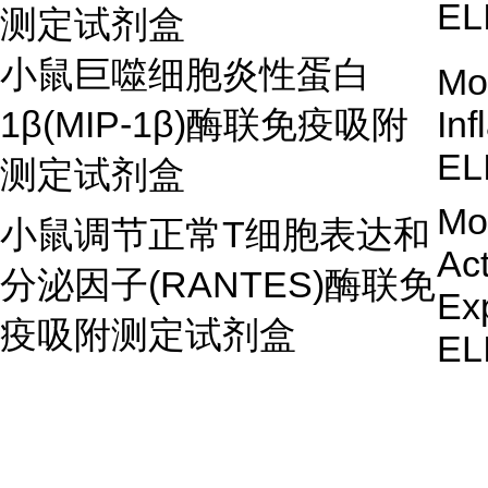
EL
测定试剂盒
小鼠巨噬细胞炎性蛋白
Mo
1β(MIP-1β)酶联免疫吸附
Inf
EL
测定试剂盒
Mo
小鼠调节正常T细胞表达和
Act
分泌因子(RANTES)酶联免
Ex
疫吸附测定试剂盒
EL