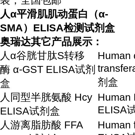
装，全国包邮
人α平滑肌肌动蛋白（α-
SMA）ELISA检测试剂盒
奥瑞达其它产品展示：
人
α
谷胱甘肽
S
转移
Human
transfer
酶
α
-GST ELISA
试剂
剂盒
盒
人同型半胱氨酸
Hcy
Human H
ELISA
ELISA
试剂盒
人游离脂肪酸
FFA
Human f