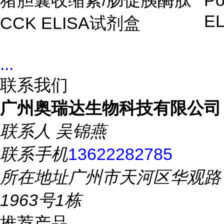
猪胆囊收缩素
/
肠促胰酶肽
Po
EL
CCK ELISA
试剂盒
...
联系我们
广州奥瑞达生物科技有限公司
联系人
吴锦燕
联系手机
13622282785
所在地址
广州市天河区华观路
1963号1栋
推荐产品