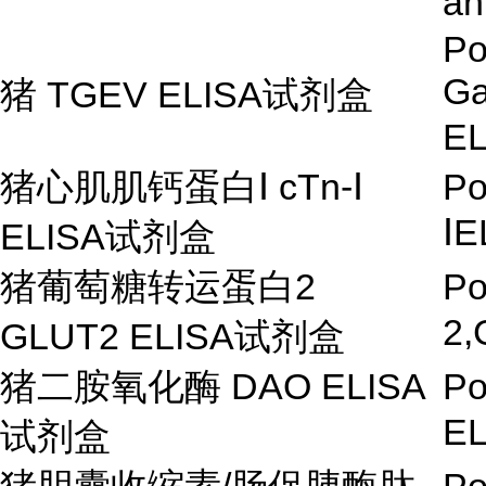
an
Po
Ga
猪
TGEV ELISA
试剂盒
EL
猪心肌肌钙蛋白
Ⅰ
cTn-
Ⅰ
Po
Ⅰ
E
ELISA
试剂盒
猪葡萄糖转运蛋白
2
Po
2,
GLUT2 ELISA
试剂盒
猪二胺氧化酶
DAO ELISA
Po
EL
试剂盒