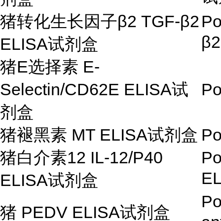
猪转化生长因子
β
2 TGF-
β
2
Po
β
ELISA
试剂盒
猪
E
选择素
E-
Selectin/CD62E ELISA
试
Po
剂盒
猪褪黑素
MT ELISA
试剂盒
Po
猪白介素
12 IL-12/P40
Po
EL
ELISA
试剂盒
Po
猪
PEDV ELISA
试剂盒