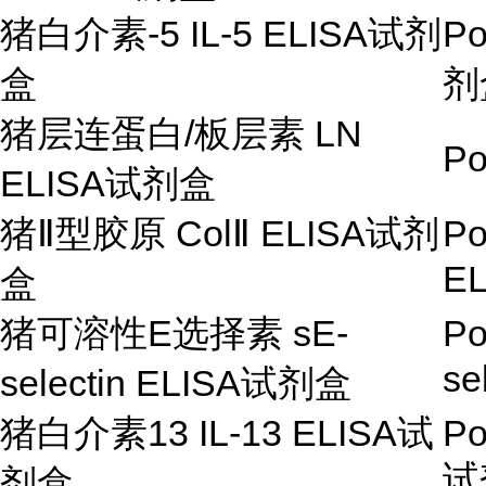
猪白介素
-5 IL-5 ELISA
试剂
Po
盒
剂
猪层连蛋白
/
板层素
LN
Po
ELISA
试剂盒
猪
Ⅱ
型胶原
Col
Ⅱ
ELISA
试剂
Po
EL
盒
猪可溶性
E
选择素
sE-
Po
se
selectin ELISA
试剂盒
猪白介素
13 IL-13 ELISA
试
Po
试
剂盒