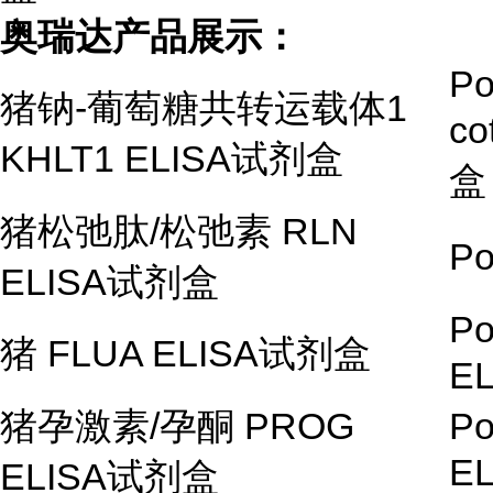
奥瑞达产品展示：
Po
猪钠
-
葡萄糖共转运载体
1
co
KHLT1 ELISA
试剂盒
盒
猪松弛肽
/
松弛素
RLN
Po
ELISA
试剂盒
Po
猪
FLUA ELISA
试剂盒
EL
猪孕激素
/
孕酮
PROG
Po
EL
ELISA
试剂盒