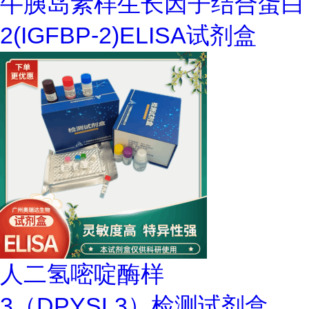
牛胰岛素样生长因子结合蛋白
2(IGFBP-2)ELISA试剂盒
人二氢嘧啶酶样
3（DPYSL3）检测试剂盒