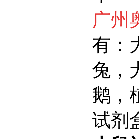
广州
有：
兔，
鹅，
试剂