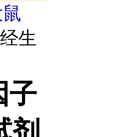
大鼠
神经生
因子
试剂