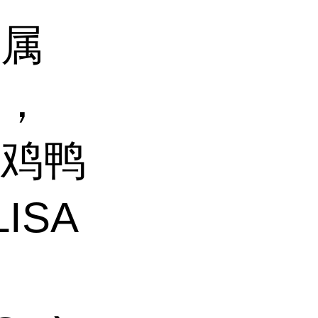
种属
鼠，
，鸡鸭
ISA