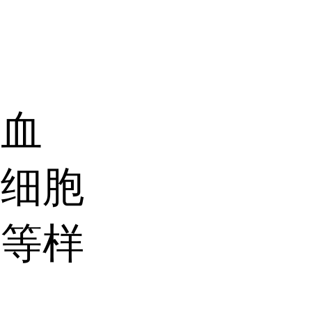
，血
，细胞
便等样