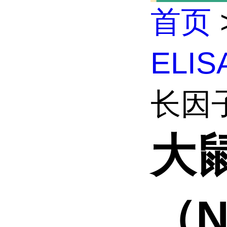
首页
ELI
长因子
大
（