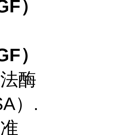
GF）
：
GF）
心法酶
A）.
标准