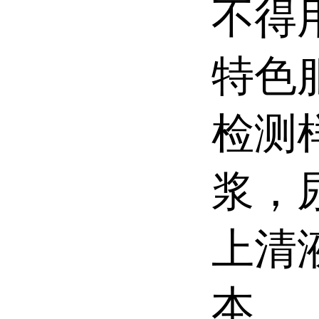
不得
特色
检测
浆，
上清
本